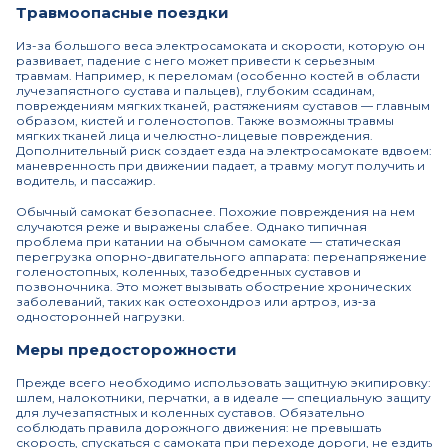
Травмоопасные поездки
Из-за большого веса электросамоката и скорости, которую он
развивает, падение с него может привести к серьезным
травмам. Например, к переломам (особенно костей в области
лучезапястного сустава и пальцев), глубоким ссадинам,
повреждениям мягких тканей, растяжениям суставов — главным
образом, кистей и голеностопов. Также возможны травмы
мягких тканей лица и челюстно-лицевые повреждения.
Дополнительный риск создает езда на электросамокате вдвоем:
маневренность при движении падает, а травму могут получить и
водитель, и пассажир.
Обычный самокат безопаснее. Похожие повреждения на нем
случаются реже и выражены слабее. Однако типичная
проблема при катании на обычном самокате — статическая
перегрузка опорно-двигательного аппарата: перенапряжение
голеностопных, коленных, тазобедренных суставов и
позвоночника. Это может вызывать обострение хронических
заболеваний, таких как остеохондроз или артроз, из‑за
односторонней нагрузки.
Меры предосторожности
Прежде всего необходимо использовать защитную экипировку:
шлем, налокотники, перчатки, а в идеале — специальную защиту
для лучезапястных и коленных суставов. Обязательно
соблюдать правила дорожного движения: не превышать
скорость, спускаться с самоката при переходе дороги, не ездить