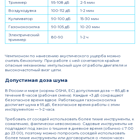
Триммер
95-108 дБ
2-5 мин
Воздуходувка
100-112 дБ
1-2 мин
Культиватор
90-100 дБ
15-30 мин
Газонокосилка
90-105 дБ
10-20 мин
Электрический
80-90
1-2 ч
триммер
Чемпионом по нанесению акустического ущерба можно
считать бензопилу. При работе с ней сочетаются крайне
опасные механизмы: импульсный шум от работы двигателя и
высокочастотный визг цепи.
Допустимая доза шума
В России и мире (нормы OSHA, ЕС) допустимая доза — 85 дБ в
течение 8 часов (рабочая смена). Каждые +3 дБ сокращают
безопасное время вдвое. Работающая газонокосилка
достигает шума в 95 дБ, безопасное время работы с этим
инструментом — 1–2 часа.
Требовать от соседей использовать более тихие инструменты, к
сожалению, фактически невозможно. Садовые инструменты не
подпадают под закон о тишине в дневное время (обычно с 7:00
до 23:00), поэтому можно попросить соседей использовать
более тихие инструменты или договориться о «тихом часе»