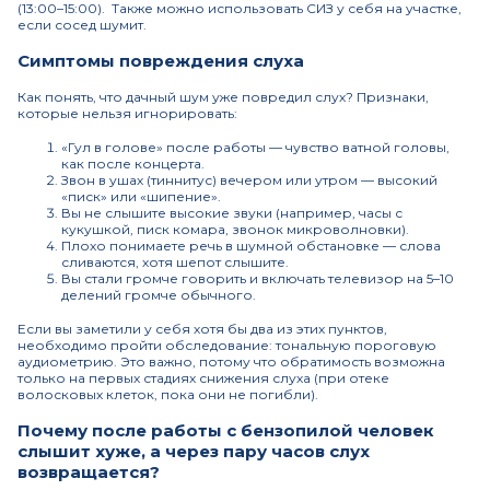
(13:00–15:00). Также можно использовать СИЗ у себя на участке,
если сосед шумит.
Симптомы повреждения слуха
Как понять, что дачный шум уже повредил слух? Признаки,
которые нельзя игнорировать:
«Гул в голове» после работы — чувство ватной головы,
как после концерта.
Звон в ушах (тиннитус) вечером или утром — высокий
«писк» или «шипение».
Вы не слышите высокие звуки (например, часы с
кукушкой, писк комара, звонок микроволновки).
Плохо понимаете речь в шумной обстановке — слова
сливаются, хотя шепот слышите.
Вы стали громче говорить и включать телевизор на 5–10
делений громче обычного.
Если вы заметили у себя хотя бы два из этих пунктов,
необходимо пройти обследование: тональную пороговую
аудиометрию. Это важно, потому что обратимость возможна
только на первых стадиях снижения слуха (при отеке
волосковых клеток, пока они не погибли).
Почему после работы с бензопилой человек
слышит хуже, а через пару часов слух
возвращается?