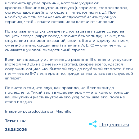
исключить другие причины, которые ухудшают
кровоснабжение внутреннего уха (например, атеросклероз,
остеохондроз шейного отдела, гипертонию и т. д.). При
необходимости врач назначит слухостабилизирующую
терапию, чтобы спасти оставшиеся клетки от гипоксии.
При снижении слуха следует использовать на даче средства
защиты всегда (вдруг сосед включит бензопилу!). Также, при
отсутствии противопоказаний, стоит обогатить диету магнием,
омега-3 и антиоксидантами (витамины А, Е, С) — они немного
снижают шумовой оксидативный стресс.
Если начать защиту и лечение до развития III степени тугоухости
(потеря >40 дБ на речевых частотах), скорее всего, удастся
сохранить социально-бытовой слух до глубокой старости. Если
нет — через 5–7 лет, вероятно, придется использовать слуховой
аппарат.
Помните о том, что слух, как правило, не беспокоит до
последнего. Тихий звон в ушах вечером — это крик о помощи
вашей улитки (часть внутреннего уха). Услышьте его, пока не
стало поздно.
Image by pvproductions on Magnific
Теги
: ЛОР
Поделиться
25.05.2026