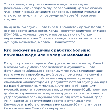
Это явление, которое называется «адаптация слуха»
(временный сдвиг порога звуковосприятия), крайне опасно.
Физиологический механизм: волосковые клетки «устали» и
отекли, но не критично повреждены. Через 16 часов отек
спадает.
Каждый такой случай — это гибель 1–2% клеток органа Корти, а
они не восстанавливаются. Когда накопится критическая масса
(30–40%), слух упадет резко и навсегда, а ночной отдых
перестанет помогать. Это как копить долги: пока платишь по
чуть-чуть, незаметно, а потом — банкротство.
Кто рискует на дачных работах больше:
пожилые люди или молодые меломаны?
В группе риска находятся обе группы, но по-разному. Самый
высокий риск у «пожилого человека в наушниках» — это
фатальная комбинация. Поскольку у пожилых дачников чаще
всего уже есть пресбиакузис (возрастное снижение слуха) и
изменения в сосудистой системе внутреннего уха, шум
становится катализатором. В результате потеря слуха у них идет
в 3 раза быстрее, чем у молодых. А те, кто «забивает» шум
музыкой, включая громкость в наушниках выше 90 дБ, получают
двойное поражение — от шума инструмента плюс от прямого
удара звуковых волн (музыка). Ухо не отдыхает, а значит, вред
усиливается из-за отсутствия восстановительных пауз.
Двухчасовая работа с перерывами каждые 20 минут в 4 раза
безопаснее, чем 2 часа без перерыва.