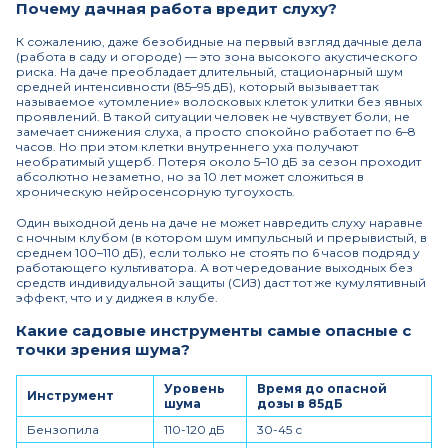
Почему дачная работа вредит слуху?
К сожалению, даже безобидные на первый взгляд дачные дела
(работа в саду и огороде) — это зона высокого акустического
риска. На даче преобладает длительный, стационарный шум
средней интенсивности (85–95 дБ), который вызывает так
называемое «утомление» волосковых клеток улитки без явных
проявлений. В такой ситуации человек не чувствует боли, не
замечает снижения слуха, а просто спокойно работает по 6–8
часов. Но при этом клетки внутреннего уха получают
необратимый ущерб. Потеря около 5–10 дБ за сезон проходит
абсолютно незаметно, но за 10 лет может сложиться в
хроническую нейросенсорную тугоухость.
Один выходной день на даче не может навредить слуху наравне
с ночным клубом (в котором шум импульсный и прерывистый, в
среднем 100–110 дБ), если только не стоять по 6 часов подряд у
работающего культиватора. А вот чередование выходных без
средств индивидуальной защиты (СИЗ) даст тот же кумулятивный
эффект, что и у диджея в клубе.
Какие садовые инструменты самые опасные с
точки зрения шума?
Уровень
Время до опасной
Инструмент
шума
дозы в 85дБ
Бензопила
110-120 дБ
30-45 с