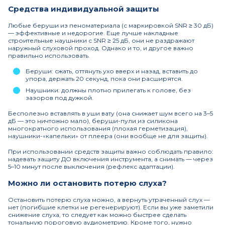
Средства индивидуальной защиты
Любые беруши из пеноматериала (с маркировкой SNR ≥ 30 дБ)
— эффективные и недорогие. Еще лучше накладные
строительные наушники с SNR ≥ 25 дБ, они не раздражают
наружный слуховой проход. Однако и то, и другое важно
правильно использовать.
Беруши: сжать, оттянуть ухо вверх и назад, вставить до
упора, держать 20 секунд, пока они расширятся.
Наушники: должны плотно прилегать к голове, без
зазоров под дужкой.
Бесполезно вставлять в уши вату (она снижает шум всего на 3–5
дБ — это ничтожно мало), беруши-пули из силикона
многократного использования (плохая герметизация),
наушники-«капельки» от плеера (они вообще не для защиты).
При использовании средств защиты важно соблюдать правило:
надевать защиту ДО включения инструмента, а снимать — через
5–10 минут после выключения (рефлекс адаптации).
Можно ли остановить потерю слуха?
Остановить потерю слуха можно, а вернуть утраченный слух —
нет (погибшие клетки не регенерируют). Если вы уже заметили
снижение слуха, то следует как можно быстрее сделать
тональную пороговую аудиометрию. Кроме того, нужно