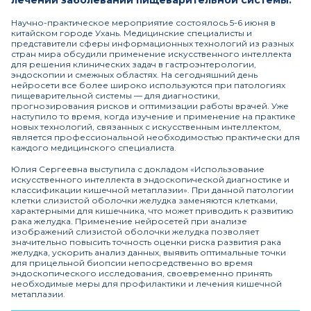
лечении заболеваний пищеварительной системы.
Научно-практическое мероприятие состоялось 5-6 июня в
китайском городе Ухань. Медицинские специалисты и
представители сферы информационных технологий из разных
стран мира обсудили применение искусственного интеллекта
для решения клинических задач в гастроэнтерологии,
эндоскопии и смежных областях. На сегодняшний день
нейросети все более широко используются при патологиях
пищеварительной системы — для диагностики,
прогнозирования рисков и оптимизации работы врачей. Уже
наступило то время, когда изучение и применение на практике
новых технологий, связанных с искусственным интеллектом,
является профессиональной необходимостью практически для
каждого медицинского специалиста.
Юлия Сергеевна выступила с докладом «Использование
искусственного интеллекта в эндоскопической диагностике и
классификации кишечной метаплазии». При данной патологии
клетки слизистой оболочки желудка заменяются клетками,
характерными для кишечника, что может приводить к развитию
рака желудка. Применение нейросетей при анализе
изображений слизистой оболочки желудка позволяет
значительно повысить точность оценки риска развития рака
желудка, ускорить анализ данных, выявить оптимальные точки
для прицельной биопсии непосредственно во время
эндоскопического исследования, своевременно принять
необходимые меры для профилактики и лечения кишечной
метаплазии.