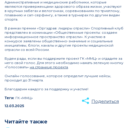
Административные и медицинские работники, которые
являются приверженцами здорового образа жизни, участвуют
в крупных забегах и велогонках, соревнованиях по триатлону,
плаванию и сап-серфингу, а также в турнирах по другим видам
спорта.
В рамках премии «Оргздрав: лидеры отрасли» Спортивный клуб
представлен в номинации «Общественные проекты: создаем
информационное пространство отрасли». К участию в
конкурсе заявлены общественно-значимые и социальные
инициативы, блоги, каналы и другие проекты медицинской
отрасли со всей России.
Будем рады, если вы поддержите проект ГК «ММЦ» и отдадите за
него свой голос. Для этого необходимо нажать зеленую кнопку
«Голосовать»
на странице проекта
.
Онлайн-голосование, которое определит лучшие кейсы,
проходит до 31 марта.
Благодарим каждого за поддержку и участие!
Теги
: ГК «ММЦ»
Поделиться
12.03.2025
Читайте также