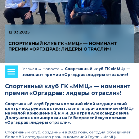
12.03.2025
СПОРТИВНЫЙ КЛУБ ГК «ММЦ» — НОМИНАНТ
ПРЕМИИ «ОРГЗДРАВ: ЛИДЕРЫ ОТРАСЛИ»!
Главная
Новости
Спортивный клуб ГК «ММЦ» —
номинант премии «Оргздрав: лидеры отрасли»!
Спортивный клуб ГК «ММЦ» — номинант
премии «Оргздрав: лидеры отрасли»!
Спортивный клуб Группы компаний «Мой медицинский
центр» под руководством главного врача клиники «ММЦ»
на Малой Конюшенной, к.м.н. Дмитрия Александровича
Долгушева номинирован на IV Всероссийскую премию
«Оргздрав: лидеры отрасли».
Спортивный клуб, созданный в 2022 году, сегодня объединяет
более 80 сотрудников разных компаний Группы «ММЦ».