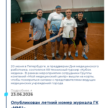
20 июня в Петербурге, в преддверии Дня медицинского
работника, состоялся XIII теннисный турнир «Кубок
медика». В рамках мероприятия сотрудники Группы
компаний «Мой медицинский центр» вышли на корты,
чтобы помериться силами с представителями ведущих
медицинских учреждений города.
Подробнее
23.06.2026
Опубликован летний номер журнала ГК
«ММЦ»