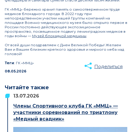
фельдшеры и санитары сумели спасти десятки тысяч жизней.
ГК «ММЦ» бережно хранит память о самоотверженном труде
медиков блокадного города. В 2022 году при
непосредственном участии нашей Группы компаний на
площадке Военно-медицинского музея было открыто первое в
России постоянно действующее экспозиционное
пространство, посвященное подвигу ленинградских медиков в
годы войны —
Музей блокадной медицины
.
От всей души поздравляем с Днем Великой Победы! Желаем
Вам и Вашим близким крепкого здоровья и мирного неба над
головой!
Теги
: ГК «ММЦ»
Поделиться
08.05.2026
Читайте также
13.07.2026
Члены Спортивного клуба ГК «ММЦ» —
участники соревнований по триатлону
«Медный всадник»