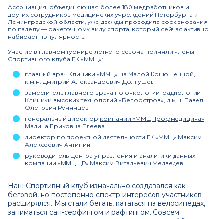
Ассоциация, объединяющая более 180 медработников и
других сотрудников медицинских учреждений Петербурга и
Ленинградской области, уже дважды проводила соревнования
по паделу — ракеточному виду спорта, который сейчас активно
набирает популярность.
Участие в главном турнире летнего сезона приняли члены
Спортивного клуба ГК «ММЦ»:
главный врач
Клиники «ММЦ» на Малой Конюшенной
,
к.м.н. Дмитрий Александрович Долгушев
заместитель главного врача по онкологии-радиологии
Клиники высоких технологий «Белоостров»
, д.м.н. Павел
Олегович Румянцев
генеральный директор
компании «ММЦ Профмедицина»
Мадина Ериковна Елеева
директор по проектной деятельности ГК «ММЦ» Максим
Алексеевич Антипин
руководитель Центра управления и аналитики данных
компании «ММЦ ЦР» Максим Витальевич Медведев
Наш Спортивный клуб изначально создавался как
беговой, но постепенно спектр интересов участников
расширялся. Мы стали бегать, кататься на велосипедах,
заниматься сап-серфингом и рафтингом. Совсем