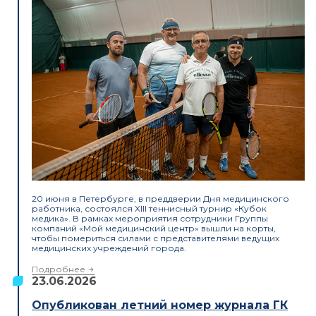
20 июня в Петербурге, в преддверии Дня медицинского
работника, состоялся XIII теннисный турнир «Кубок
медика». В рамках мероприятия сотрудники Группы
компаний «Мой медицинский центр» вышли на корты,
чтобы помериться силами с представителями ведущих
медицинских учреждений города.
Подробнее
23.06.2026
Опубликован летний номер журнала ГК