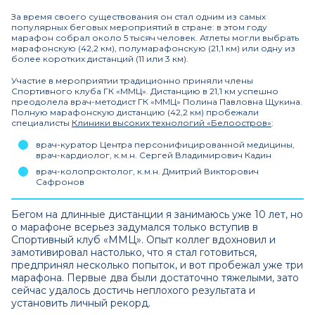
За время своего существования он стал одним из самых
популярных беговых мероприятий в стране: в этом году
марафон собрал около 5 тысяч человек. Атлеты могли выбрать
марафонскую (42,2 км), полумарафонскую (21,1 км) или одну из
более коротких дистанций (11 или 3 км).
Участие в мероприятии традиционно приняли члены
Спортивного клуба ГК «ММЦ». Дистанцию в 21,1 км успешно
преодолела врач-методист ГК «ММЦ» Полина Павловна Щукина.
Полную марафонскую дистанцию (42,2 км) пробежали
специалисты
Клиники высоких технологий «Белоостров»
:
врач-куратор Центра персонифицированной медицины,
врач-кардиолог, к.м.н. Сергей Владимирович Кадин
врач-колопроктолог, к.м.н. Дмитрий Викторович
Сафронов
Бегом на длинные дистанции я занимаюсь уже 10 лет, но
о марафоне всерьез задумался только вступив в
Спортивный клуб «ММЦ». Опыт коллег вдохновил и
замотивировал настолько, что я стал готовиться,
предпринял несколько попыток, и вот пробежал уже три
марафона. Первые два были достаточно тяжелыми, зато
сейчас удалось достичь неплохого результата и
установить личный рекорд.