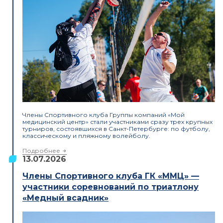
Члены Спортивного клуба Группы компаний «Мой
медицинский центр» стали участниками сразу трех крупных
турниров, состоявшихся в Санкт-Петербурге: по футболу,
классическому и пляжному волейболу.
Подробнее
13.07.2026
Члены Спортивного клуба ГК «ММЦ» —
участники соревнований по триатлону
«Медный всадник»