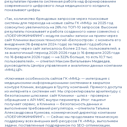
результатам привела системная работа над формированием
современного цифрового лица медицинского холдинга,
показывают цифры.
«Так, количество брендовых запросов через поисковые
системы для перехода на новые сайты ГК «ММЦ» за 2025 год
совокупно увеличилось на 26% по ТОП-10 запросов. Высокие
результаты показывает и работа созданного нами совместно с
«ЛОЕР ИНЖИНИРИНГ» модуля онлайн-записи на прием через
сайт Клиники высоких технологий «Белоостров»: с момента его
внедрения (16 февраля 2024 года) за первый год работы в
Клинику через сайт записалось более 2,5 тыс. пользователей, а
за аналогичный период 2025-2026 года (с 16 февраля 2025 года
по 16 февраля 2026 года) — на 322% больше, то есть 10,7 тыс.
пользователей», — отметил Максим Витальевич Медведев,
руководитель Центра управления и аналитики данных компании
«ММЦ ЦР».
«Ключевая особенность сайтов ГК «ММЦ» — интеграция с
медицинскими информационными системами в закрытом
контуре Клиник, входящих в Группу компаний. Прямого доступа
из интернета к системам нет. Мы спроектировали архитектуру с
безопасными шлюзами: сайт Клиники - шлюз - проверка -
обращение к API МИС внутри периметра. Итог: пациент
получает сервис, а Клиника — безопасность данных и
выполнение требований регулятора, —отметила Татьяна
Александровна Куимова, коммерческий директор компании
«ЛОЕР ИНЖИНИРИНГ». — Сейчас мы продолжаем техническую
поддержку всех внешних веб-ресурсов ГК «ММЦ», выполняем
задачи, поставленные подрядчиком по SEO-оптимизации,