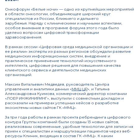
Онкофорум «Белые ночи» — одно из крупнейших мероприятий
в области онкологии, объединяющее широкий круг
специалистов из России, ближнего и дальнего
зарубежья. Наряду с клиническими и научными аспектами,
особое внимание в программе форума этого года было
уделено вопросам цифровой трансформации
здравоохранения.
В рамках сессии «Цифровая среда медицинской организации и
ее реалии» эксперты из разных регионов обсуждали развитие
медицинских информационных систем, внедрение и
практическое применение технологий искусственного
интеллекта, цифровые решения для повышения качества
клиентского сервиса и деятельности медицинских
организаций.
Максим Витальевич Медведев, руководитель Центра
управления и аналитики данных «
ММЦ ЦР
», и Татьяна
Александровна Куимова, коммерческий директор компании
«ЛОЕР ИНЖИНИРИНГ», выступили с совместным докладом и
рассказали на примерах успешных кейсов о разработке
экосистемы новых сайтов ГК «ММЦ».
За три года работы в рамках проекта ребрендинга цифрового
контура Группы компаний были созданы 13 новых сайтов,
реализованы современные, удобные технологии для записи на
прием к специалистам и маршрутизации пациентов через веб-
ресурсы Клиник, входящих в состав ГК «ММЦ». К каким