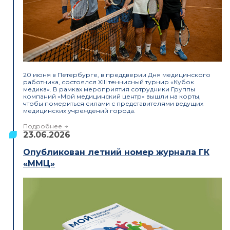
20 июня в Петербурге, в преддверии Дня медицинского
работника, состоялся XIII теннисный турнир «Кубок
медика». В рамках мероприятия сотрудники Группы
компаний «Мой медицинский центр» вышли на корты,
чтобы помериться силами с представителями ведущих
медицинских учреждений города.
Подробнее
23.06.2026
Опубликован летний номер журнала ГК
«ММЦ»